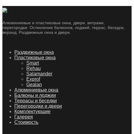
Алюминиевые и пластиковые окна, двери, витражи,
перегородки. Остекление балконов, лоджий, террас, беседок,
веранд. Раздвижные окна и двери.
Skip
Раздвижные окна
to
Пластиковые окна
content
Smart
Rehau
Salamander
Exprof
Gealan
Алюминиевые окна
Балконы и лоджии
Террасы и беседки
Перегородки и двери
Комплектующие
Галерея
Стоимость