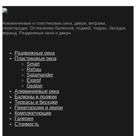
Алюминиевые и пластиковые окна, двери, витражи,
перегородки. Остекление балконов, лоджий, террас, беседок,
веранд. Раздвижные окна и двери.
Skip
Раздвижные окна
to
Пластиковые окна
content
Smart
Rehau
Salamander
Exprof
Gealan
Алюминиевые окна
Балконы и лоджии
Террасы и беседки
Перегородки и двери
Комплектующие
Галерея
Стоимость