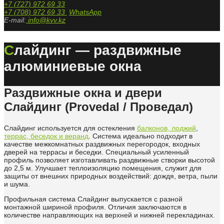
+7 (727) 972 69 33
+7 (708) 972 69 33
WhatsApp
E-mail:
info@kvv.kz
Слайдинг — раздвижные
алюминиевые окна
Раздвижные окна и двери
Слайдинг (Provedal / Проведал)
Слайдинг используется для остекления
балконов, лоджий
,
террас, беседок и веранд
. Система идеально подходит в
качестве межкомнатных раздвижных перегородок, входных
дверей на террасы и беседки. Специальный усиленный
профиль позволяет изготавливать раздвижные створки высотой
до 2,5 м. Улучшает теплоизоляцию помещения, служит для
защиты от внешних природных воздействий: дождя, ветра, пыли
и шума.
Профильная система Слайдинг выпускается с разной
монтажной шириной профиля. Отличия заключаются в
количестве направляющих на верхней и нижней перекладинах.