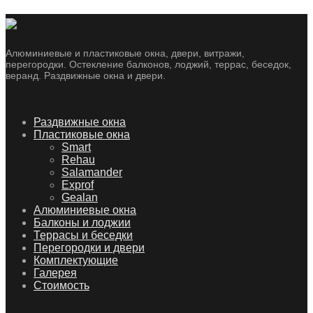
Алюминиевые и пластиковые окна, двери, витражи,
перегородки. Остекление балконов, лоджий, террас, беседок,
веранд. Раздвижные окна и двери.
Skip
Раздвижные окна
to
Пластиковые окна
content
Smart
Rehau
Salamander
Exprof
Gealan
Алюминиевые окна
Балконы и лоджии
Террасы и беседки
Перегородки и двери
Комплектующие
Галерея
Стоимость